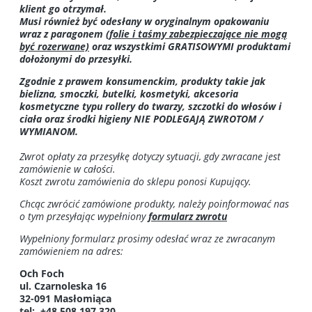
klient go otrzymał.
Musi również być odesłany w oryginalnym opakowaniu
wraz z
paragonem
(
folie i taśmy zabezpieczające nie mogą
być rozerwane)
oraz wszystkimi GRATISOWYMI produktami
dołożonymi do przesyłki.
Zgodnie z prawem konsumenckim, produkty takie jak
bielizna, smoczki, butelki, kosmetyki, akcesoria
kosmetyczne typu rollery do twarzy, szczotki do włosów i
ciała oraz środki higieny NIE PODLEGAJĄ ZWROTOM /
WYMIANOM.
Zwrot opłaty za przesyłkę dotyczy sytuacji, gdy zwracane jest
zamówienie
w całości.
Koszt zwrotu zamówienia do sklepu ponosi Kupujący.
Chcąc zwrócić zamówione produkty, należy poinformować nas
o tym przesyłając wypełniony
formularz zwrotu
Wypełniony formularz prosimy odesłać wraz ze zwracanym
zamówieniem na adres:
Och Foch
ul. Czarnoleska 16
32-091 Masłomiąca
tel: +48 508 197 320