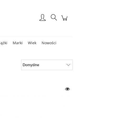
Zarejestruj się
Zaloguj się
iążki
Marki
Wiek
Nowości