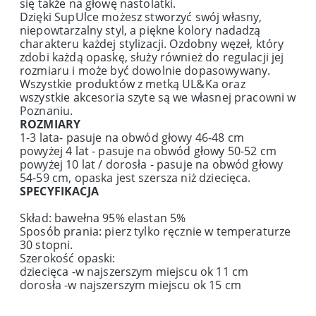
się także na głowę nastolatki.
Dzięki SupUlce możesz stworzyć swój własny,
niepowtarzalny styl, a piękne kolory nadadzą
charakteru każdej stylizacji. Ozdobny węzeł, który
zdobi każdą opaskę, służy również do regulacji jej
rozmiaru i może być dowolnie dopasowywany.
Wszystkie produktów z metką UL&Ka oraz
wszystkie akcesoria szyte są we własnej pracowni w
Poznaniu.
ROZMIARY
1-3 lata- pasuje na obwód głowy 46-48 cm
powyżej 4 lat - pasuje na obwód głowy 50-52 cm
powyżej 10 lat / dorosła - pasuje na obwód głowy
54-59 cm, opaska jest szersza niż dziecięca.
SPECYFIKACJA
Skład: bawełna 95% elastan 5%
Sposób prania: pierz tylko ręcznie w temperaturze
30 stopni.
Szerokość opaski:
dziecięca -w najszerszym miejscu ok 11 cm
dorosła -w najszerszym miejscu ok 15 cm