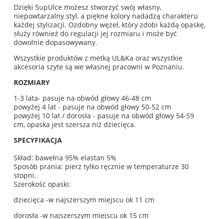
Dzięki SupUlce możesz stworzyć swój własny,
niepowtarzalny styl, a piękne kolory nadadzą charakteru
każdej stylizacji. Ozdobny węzeł, który zdobi każdą opaskę,
służy również do regulacji jej rozmiaru i może być
dowolnie dopasowywany.
Wszystkie produktów z metką UL&Ka oraz wszystkie
akcesoria szyte są we własnej pracowni w Poznaniu.
ROZMIARY
1-3 lata- pasuje na obwód głowy 46-48 cm
powyżej 4 lat - pasuje na obwód głowy 50-52 cm
powyżej 10 lat / dorosła - pasuje na obwód głowy 54-59
cm, opaska jest szersza niż dziecięca.
SPECYFIKACJA
Skład: bawełna 95% elastan 5%
Sposób prania: pierz tylko ręcznie w temperaturze 30
stopni.
Szerokość opaski:
dziecięca -w najszerszym miejscu ok 11 cm
dorosła -w najszerszym miejscu ok 15 cm