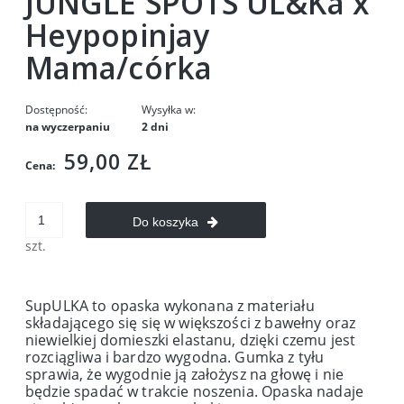
JUNGLE SPOTS UL&Ka x
Heypopinjay
Mama/córka
Dostępność:
Wysyłka w:
na wyczerpaniu
2 dni
59,00 ZŁ
Cena:
Do koszyka
szt.
SupULKA to opaska wykonana z materiału
składającego się się w większości z bawełny oraz
niewielkiej domieszki elastanu, dzięki czemu jest
rozciągliwa i bardzo wygodna. Gumka z tyłu
sprawia, że wygodnie ją założysz na głowę i nie
będzie spadać w trakcie noszenia. Opaska nadaje