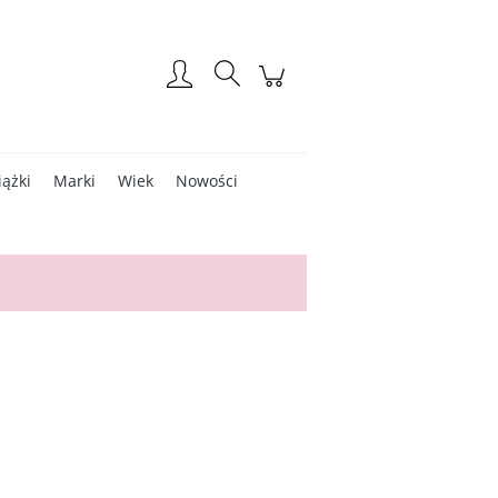
Zarejestruj się
Zaloguj się
iążki
Marki
Wiek
Nowości