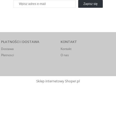
Zapisz się
PŁATNOŚCI I DOSTAWA
KONTAKT
Dostawa
Kontakt
Płatnosci
O nas
Sklep internetowy Shoper.pl